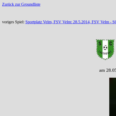
Zurück zur Groundliste
voriges Spiel:
Sportplatz Velm, FSV Velm: 28.5.2014, FSV Velm - S
am 28.05