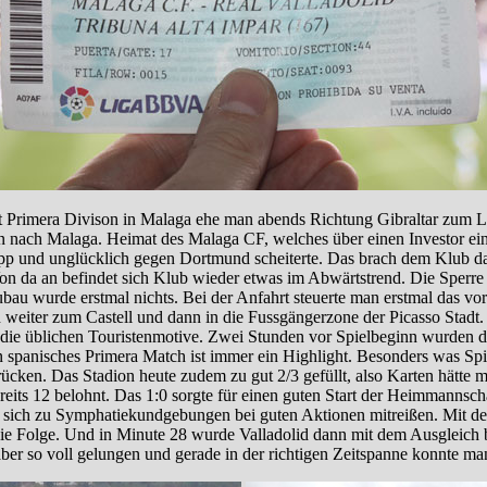
st Primera Divison in Malaga ehe man abends Richtung Gibraltar zum Län
 nach Malaga. Heimat des Malaga CF, welches über einen Investor einig
app und unglücklich gegen Dortmund scheiterte. Das brach dem Klub 
Von da an befindet sich Klub wieder etwas im Abwärtstrend. Die Sperr
bau wurde erstmal nichts. Bei der Anfahrt steuerte man erstmal das vo
on weiter zum Castell und dann in die Fussgängerzone der Picasso Stad
die üblichen Touristenmotive. Zwei Stunden vor Spielbeginn wurden da
n spanisches Primera Match ist immer ein Highlight. Besonders was Spi
rücken. Das Stadion heute zudem zu gut 2/3 gefüllt, also Karten hätt
ts 12 belohnt. Das 1:0 sorgte für einen guten Start der Heimmannsch
eß sich zu Symphatiekundgebungen bei guten Aktionen mitreißen. Mit d
die Folge. Und in Minute 28 wurde Valladolid dann mit dem Ausgleich 
ber so voll gelungen und gerade in der richtigen Zeitspanne konnte ma