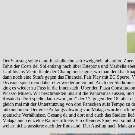
Der Samstag sollte dann fussballtechnisch zweigeteilt ablaufen. Zuer
Fahrt der Costa del Sol entlang nach über Estepona und Marbella eben
Lauf bis ins Viertelfinale der Championsleague, wo man denkbar kn
dann noch eine Strafe gegen das Financial Fair Play mit EC Sperre. 
Division spielt man daher eher wieder unten mit. Auch der Stadionneu
ging es wieder zu Fuss in die Innenstadt. Über den Plaza Constituci
Picasso Museo. Wir beschränkten uns auf die Panoramas aussen, und 
Rosaleda. Dort spielte dann zwar „nur“ der 17. gegen den 18. aber ei
gleich mal mit der Unterstützung von drei Fanecken aufs Tempo zu d
mitzunehmen. Der erste Anfangsschwung von Malaga wurde nach berei
spanische Verhältnisse. Gesang da und dort und auch das Stadion li
Malaga auch einzelne Räume öffnete. Ein offeneres Spiel war somit 
weiter nichts passierte auch der Endstand. Der Ausflug nach Malaga a