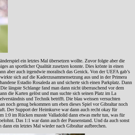
derspiel ein letztes Mal übersetzen wollte. Zuvor folgte aber die
es an sportlicher Qualität zusetzen konnte. Dies krönte in einen
dann aber auch irgendwie moralisch das Genick. Von der UEFA gab’s
e wirkte sich auf die Kaderzusammensetzung aus und in der Primera
rhandene Estadio Rosaleda an und sicherte sich einen Parkplatz. Dann
t. Die längste Schlange fand man dann nicht überraschend vor dem
nn die Karten gelöst und man suchte sich seinen Platz im La
elverständnis und Technik betrifft. Die blau weissen versuchten
e man noch genug bekommen um eben dieses Spiel vor Gibraltar noch
aft. Der Support der Heimkurve war dann auch recht okay für
em 1:0 im Rücken musste Valladolid dann etwas mehr tun, was für
belohnt. Das 1:1 war dann auch der Pausenstand. Und da auch sonst
n dann ein letztes Mal wieder nach Gibraltar aufbrechen.