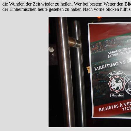
die Wunden der Zeit wieder zu heilen. Wer bei bestem Wetter den Blic
der Einheimischen heute gesehen zu haben Nach vorne blicken hilft si