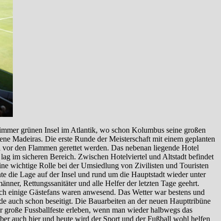
 immer grünen Insel im Atlantik, wo schon Kolumbus seine großen
ne Madeiras. Die erste Runde der Meisterschaft mit einem geplanten
vor den Flammen gerettet werden. Das nebenan liegende Hotel
lag im sicheren Bereich. Zwischen Hotelviertel und Altstadt befindet
ine wichtige Rolle bei der Umsiedlung von Zivilisten und Touristen
e die Lage auf der Insel und rund um die Hauptstadt wieder unter
er, Rettungssanitäter und alle Helfer der letzten Tage geehrt.
uch einige Gästefans waren anwesend. Das Wetter war bestens und
de auch schon beseitigt. Die Bauarbeiten an der neuen Haupttribüne
r große Fussballfeste erleben, wenn man wieder halbwegs das
ber auch hier und heute wird der Sport und der Fußball wohl helfen