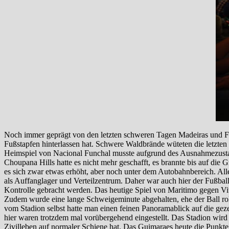
Noch immer geprägt von den letzten schweren Tagen Madeiras und Fun
Fußstapfen hinterlassen hat. Schwere Waldbrände wüteten die letzte
Heimspiel von Nacional Funchal musste aufgrund des Ausnahmezusta
Choupana Hills hatte es nicht mehr geschafft, es brannte bis auf die
es sich zwar etwas erhöht, aber noch unter dem Autobahnbereich. Alle
als Auffanglager und Verteilzentrum. Daher war auch hier der Fußbal
Kontrolle gebracht werden. Das heutige Spiel von Maritimo gegen Vit
Zudem wurde eine lange Schweigeminute abgehalten, ehe der Ball rol
vom Stadion selbst hatte man einen feinen Panoramablick auf die gez
hier waren trotzdem mal vorübergehend eingestellt. Das Stadion wir
Zivilleben auf normaler Schiene hat. Das Guimaraes heute die Punkte