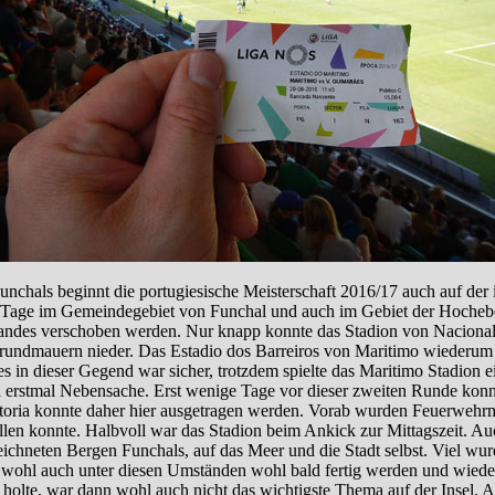
chals beginnt die portugiesische Meisterschaft 2016/17 auch auf der
n Tage im Gemeindegebiet von Funchal und auch im Gebiet der Hochebe
ndes verschoben werden. Nur knapp konnte das Stadion von Nacional 
 Grundmauern nieder. Das Estadio dos Barreiros von Maritimo wiederum 
s in dieser Gegend war sicher, trotzdem spielte das Maritimo Stadion e
l erstmal Nebensache. Erst wenige Tage vor dieser zweiten Runde konnt
oria konnte daher hier ausgetragen werden. Vorab wurden Feuerwehrmänn
len konnte. Halbvoll war das Stadion beim Ankick zur Mittagszeit. A
eichneten Bergen Funchals, auf das Meer und die Stadt selbst. Viel wur
d wohl auch unter diesen Umständen wohl bald fertig werden und wiede
 holte, war dann wohl auch nicht das wichtigste Thema auf der Insel. A