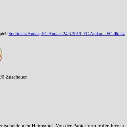
piel:
Sportplatz Andau, FC Andau: 24.3.2019, FC Andau – FC Illmitz
400 Zuschauer
entscheidenden Heimspiel. Von der Papierform trafen hier ja