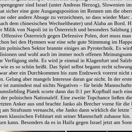
uppengegner sind Israel (unter Andreas Herzog), Slowenien
at sicher eine gute Ausgangsposition im Rennen um die obers
ine oder andere Absage zu verzeichnen, so dass wieder Marc J
ach dem chinesischen Wechseltheater) und Alaba an Bord. Hi
Milik von Napoli ist in Österreich und besonders Salzburg 
 Offensive Österreich gegen Defensive Polen, dort muss man 
t schon bei den Hymnen war eine sehr gute Stimmung im Happ
m polnischen Sektor brannte einiges an Pyrotechnik. Es wird 
llisionen und wohl auch im immer noch offenen Meinungsunter
 Verfügung steht. Es wird je einmal in Klagenfurt und Salzb
 wie es so schön heißt. Das Spiel selbst begann recht schwu
en war aber ein Durchkommen bis zum Endzweck vorerst nicht
n. Gelang aber mangels Interesse daran gar nicht. In der erst
r ist zumindest mal nichts Negatives – für beide Mannschaft
umsliebling Piatek scorte dann das 0:1 per Kopfball nach eine
s der polnischen Nationalelf. Eine zweite Topchance ließen di
zten Anker aus und brachte Janko als Brecher vorne für die
 Strafraum vernascht, ehe Janko dann wirklich die letzte T
inen klassischen Fehlstart mit seiner Mannschaft zuhause hin
n kann. Besonders da es in Haifa gegen Israel jetzt am Sonnt