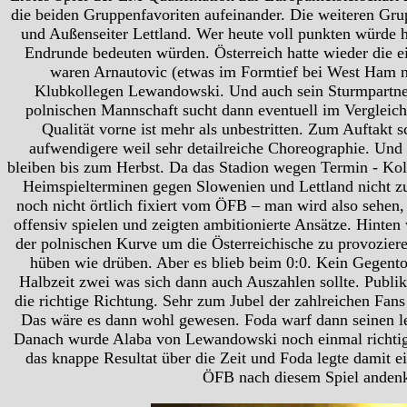
die beiden Gruppenfavoriten aufeinander. Die weiteren Gr
und Außenseiter Lettland. Wer heute voll punkten würde h
Endrunde bedeuten würden. Österreich hatte wieder die e
waren Arnautovic (etwas im Formtief bei West Ham n
Klubkollegen Lewandowski. Und auch sein Sturmpartner 
polnischen Mannschaft sucht dann eventuell im Vergleich
Qualität vorne ist mehr als unbestritten. Zum Auftak
aufwendigere weil sehr detailreiche Choreographie. Und i
bleiben bis zum Herbst. Da das Stadion wegen Termin - Ko
Heimspielterminen gegen Slowenien und Lettland nicht zur
noch nicht örtlich fixiert vom ÖFB – man wird also sehen,
offensiv spielen und zeigten ambitionierte Ansätze. Hint
der polnischen Kurve um die Österreichische zu provoziere
hüben wie drüben. Aber es blieb beim 0:0. Kein Gegento
Halbzeit zwei was sich dann auch Auszahlen sollte. Publik
die richtige Richtung. Sehr zum Jubel der zahlreichen Fan
Das wäre es dann wohl gewesen. Foda warf dann seinen let
Danach wurde Alaba von Lewandowski noch einmal richtig am
das knappe Resultat über die Zeit und Foda legte damit e
ÖFB nach diesem Spiel andenke