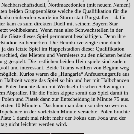
 im Nachbarschaftsduell, Nordmazedonien (mit neuem Namen)
ten beiden Gruppenplätze welche die Qualifikation für die
anko einberufen wurde im Sturm statt Burgstaller – dafür
er kam es zum direkten Duell mit seinem Bayern Star
jetzt wohlbekannt. Wenn man also Schwachstellen in der
die Gäste dieses Spiel permanent beschäftigen. Denn ihre
elstadion zu bemerken. Die Heimkurve zeigte eine doch
ja das letzte Spiel im Happelstadion dieser Qualifikation
schied, des Mieters und Vermieters zu den nächsten beiden
urg gespielt. Die restlichen beiden Heimspiele sind zudem
ngvoll und interessant. Beide Teams wollten von Beginn weg
 möglich. Kurios waren die „Hungaria“ Anfeuerungsrufe aus
en Halbzeit wogte das Spiel so hin und her mit Halbchancen
en. Polen brachte dann mit Wechseln frischen Schwung in
m Abpraller. Für die Polen kippte somit das Spiel damit in
e Polen und Piatek dann zur Entscheidung in Minute 75 aus.
 letzten 10 Minuten. Das kann man dann so oder so werten.
opchance in der vorletzten Minute versiebte. Polen brachte
. Platz 1 damit mal nicht mehr der Fokus den Foda und der
ag nicht leichter werden wird.