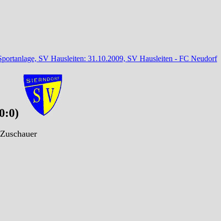
Sportanlage, SV Hausleiten: 31.10.2009, SV Hausleiten - FC Neudorf
(0:0)
0 Zuschauer