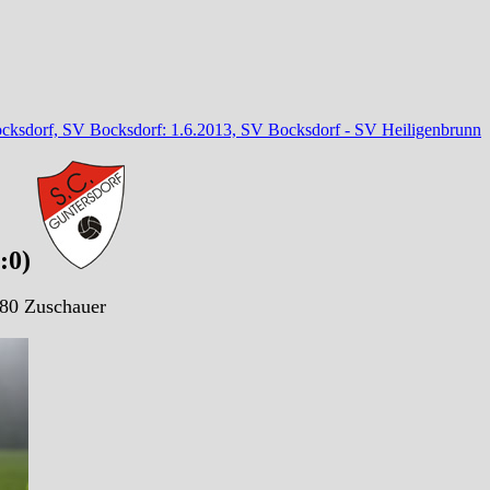
ocksdorf, SV Bocksdorf: 1.6.2013, SV Bocksdorf - SV Heiligenbrunn
0:0)
 80 Zuschauer