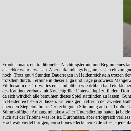
Fronleichnam, ein traditioneller Nachtragstermin und Beginn eines lan
als leider wahr erweisen. Aber cirka mittags begann es sich einzureg
noch. Trotz gut 4 Stunden Dauerregen in Heidenreichstein trotzen d
trotzdem durch. Termine in dieser Liga und Lage ja sowieso Mangelware
Fünferraum des Torwartes entstand hüben wie drüben bald ein kleiner
des Kantinenvorbaus mit Kotelettgriller Unterschlupf zu finden. Dor
da sich wirklich alle bemühten dieses Spiel stattfinden zu lassen. 
in Heidenreichstein zu lassen. Ein einziger Treffer in der zweiten H
eben den Sieg einfahren. Der recht guten Stimmung auf der Tribüne t
Stimmkräftigen Anhang mit akustischer Unterstützung hatten ja beide
auch auf der Tribüne was los ist. Durchnässt, aber erfolgreich verlies
Hochwaldviertel bringen, ein schönes Fleckchen Erde ist es ja jedenfa