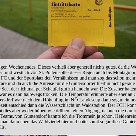
gen Wochenendes. Dieses verhieß aber generell nichts gutes, da die Wett
nen und westlich von St. Pölten sollte dieser Regen auch bis Montagmo
er FC und der Sportplatz den Verhältnissen und man zog das schon meh
 und da auch die Anreise für die Guntersdorfer hierhin nicht gerade ums
 See, der nichtmal per Schaufel gut zu handeln war. Die Zuseher hatte
t war es dann halbwegs trocken. Die Temperatur erinnerte aber eher an
Guntersdorf war nach dem Höhenflug im NÖ Landescup dann sogar ein no
albzeit entschied dann die Wasserschlacht im Waldstadion. Der FCH konn
at dies aber weder hüben wie drüben keinen Abgang, da auch die Gunter
 Teams, von Guntersdorf kannte ich die Trommeln ja schon. Heidenreich
s man dann eben das Waldviertel hier und hatte somit sogar diese Gebiet
lls.