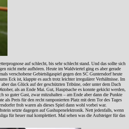
erprognose auf schlecht, bis sehr schlecht stand. Und das sollte sich
rgen nicht mehr aufhören. Heute im Waldviertel ging es aber gerade
rmals verschobene Gebietsligaspiel gegen den SC Guntersdorf heute
 Eck ist, klappte es auch trotz leichter irregulärer Verhältnisse. Im
n aber das Glück auf der geschützten Tribüne, oder unter dem Dach
 Oktober, als an Ende Mai. Gut, Hauptsache es konnte gekickt werden,
ch so guter Gast, zwar mitzuhalten – am Ende aber dann die Punkte
te als Preis für den recht ramponierten Platz mit dem Tor des Tages
sdorfer froh waren als dieses Spiel dann wohl vorbei war.
stein setzte dagegen auf Gashupenelektronik. Nett jedenfalls, wenn
sliga für heuer mal komplettiert. Mal sehen was die Aufsteiger für das