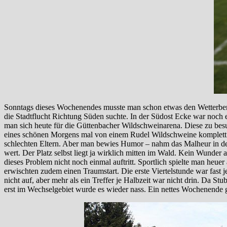
Sonntags dieses Wochenendes musste man schon etwas den Wetterber
die Stadtflucht Richtung Süden suchte. In der Südost Ecke war noc
man sich heute für die Güttenbacher Wildschweinarena. Diese zu besu
eines schönen Morgens mal von einem Rudel Wildschweine komplett v
schlechten Eltern. Aber man bewies Humor – nahm das Malheur in den 
wert. Der Platz selbst liegt ja wirklich mitten im Wald. Kein Wunder 
dieses Problem nicht noch einmal auftritt. Sportlich spielte man heue
erwischten zudem einen Traumstart. Die erste Viertelstunde war fast 
nicht auf, aber mehr als ein Treffer je Halbzeit war nicht drin. Da St
erst im Wechselgebiet wurde es wieder nass. Ein nettes Wochenende g