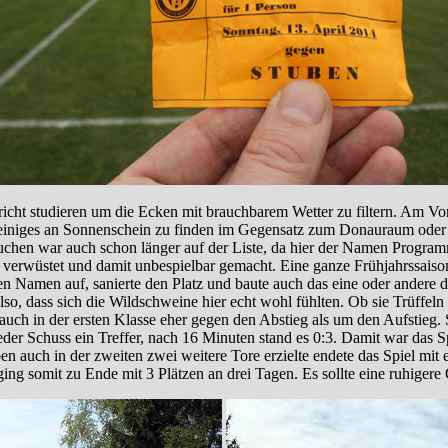
icht studieren um die Ecken mit brauchbarem Wetter zu filtern. Am 
h einiges an Sonnenschein zu finden im Gegensatz zum Donauraum ode
chen war auch schon länger auf der Liste, da hier der Namen Programm
erwüstet und damit unbespielbar gemacht. Eine ganze Frühjahrssaiso
Namen auf, sanierte den Platz und baute auch das eine oder andere daz
also, dass sich die Wildschweine hier echt wohl fühlten. Ob sie Trüffel
r auch in der ersten Klasse eher gegen den Abstieg als um den Aufstieg.
jeder Schuss ein Treffer, nach 16 Minuten stand es 0:3. Damit war das 
uben auch in der zweiten zwei weitere Tore erzielte endete das Spiel mi
ing somit zu Ende mit 3 Plätzen an drei Tagen. Es sollte eine ruhigere