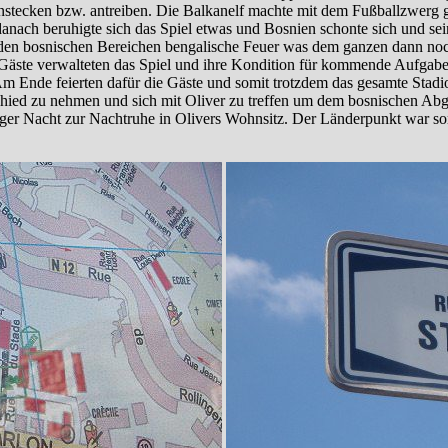
anstecken bzw. antreiben. Die Balkanelf machte mit dem Fußballzwerg gl
 danach beruhigte sich das Spiel etwas und Bosnien schonte sich und s
n den bosnischen Bereichen bengalische Feuer was dem ganzen dann no
 Die Gäste verwalteten das Spiel und ihre Kondition für kommende Aufga
m Ende feierten dafür die Gäste und somit trotzdem das gesamte Stadio
schied zu nehmen und sich mit Oliver zu treffen um dem bosnischen Abg
rger Nacht zur Nachtruhe in Olivers Wohnsitz. Der Länderpunkt war s