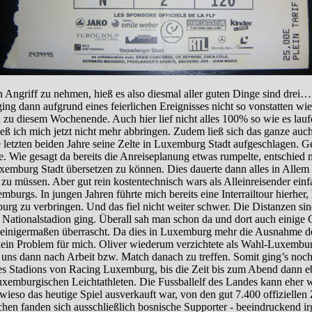
ngriff zu nehmen, hieß es also diesmal aller guten Dinge sind drei… B
ing dann aufgrund eines feierlichen Ereignisses nicht so vonstatten wi
 diesem Wochenende. Auch hier lief nicht alles 100% so wie es laufen s
n ließ ich mich jetzt nicht mehr abbringen. Zudem ließ sich das ganze 
 letzten beiden Jahre seine Zelte in Luxemburg Stadt aufgeschlagen. G
te. Wie gesagt da bereits die Anreiseplanung etwas rumpelte, entschie
emburg Stadt übersetzen zu können. Dies dauerte dann alles in Allem 
ten zu müssen. Aber gut rein kostentechnisch wars als Alleinreisender e
rgs. In jungen Jahren führte mich bereits eine Interrailtour hierher,
emburg zu verbringen. Und das fiel nicht weiter schwer. Die Distanzen sin
um Nationalstadion ging. Überall sah man schon da und dort auch einig
 einigermaßen überrascht. Da dies in Luxemburg mehr die Ausnahme denn
’s kein Problem für mich. Oliver wiederum verzichtete als Wahl-Luxemb
n uns dann nach Arbeit bzw. Match danach zu treffen. Somit ging’s noch
Stadions von Racing Luxemburg, bis die Zeit bis zum Abend dann eben
uxemburgischen Leichtathleten. Die Fussballelf des Landes kann eher we
ieso das heutige Spiel ausverkauft war, von den gut 7.400 offizielle
ichen fanden sich ausschließlich bosnische Supporter - beeindrucken