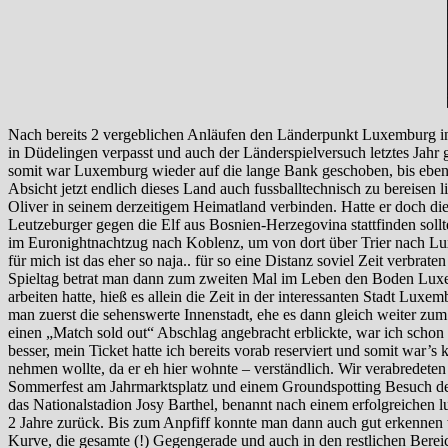
Nach bereits 2 vergeblichen Anläufen den Länderpunkt Luxemburg in A
in Düdelingen verpasst und auch der Länderspielversuch letztes Jahr g
somit war Luxemburg wieder auf die lange Bank geschoben, bis eben zu
Absicht jetzt endlich dieses Land auch fussballtechnisch zu bereise
Oliver in seinem derzeitigem Heimatland verbinden. Hatte er doch die
Leutzeburger gegen die Elf aus Bosnien-Herzegovina stattfinden soll
im Euronightnachtzug nach Koblenz, um von dort über Trier nach Lux
für mich ist das eher so naja.. für so eine Distanz soviel Zeit verbra
Spieltag betrat man dann zum zweiten Mal im Leben den Boden Luxembu
arbeiten hatte, hieß es allein die Zeit in der interessanten Stadt Lux
man zuerst die sehenswerte Innenstadt, ehe es dann gleich weiter z
einen „Match sold out“ Abschlag angebracht erblickte, war ich schon
besser, mein Ticket hatte ich bereits vorab reserviert und somit war
nehmen wollte, da er eh hier wohnte – verständlich. Wir verabredete
Sommerfest am Jahrmarktsplatz und einem Groundspotting Besuch des 
das Nationalstadion Josy Barthel, benannt nach einem erfolgreichen l
2 Jahre zurück. Bis zum Anpfiff konnte man dann auch gut erkennen w
Kurve, die gesamte (!) Gegengerade und auch in den restlichen Bere