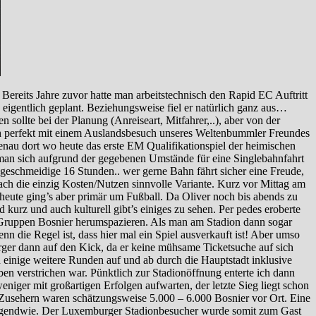
ereits Jahre zuvor hatte man arbeitstechnisch den Rapid EC Auftritt
e eigentlich geplant. Beziehungsweise fiel er natürlich ganz aus…
ollte bei der Planung (Anreiseart, Mitfahrer,..), aber von der
auch perfekt mit einem Auslandsbesuch unseres Weltenbummler Freundes
enau dort wo heute das erste EM Qualifikationspiel der heimischen
d man sich aufgrund der gegebenen Umstände für eine Singlebahnfahrt
geschmeidige 16 Stunden.. wer gerne Bahn fährt sicher eine Freude,
infach die einzig Kosten/Nutzen sinnvolle Variante. Kurz vor Mittag am
 heute ging’s aber primär um Fußball. Da Oliver noch bis abends zu
d kurz und auch kulturell gibt’s einiges zu sehen. Per pedes eroberte
e Gruppen Bosnier herumspazieren. Als man am Stadion dann sogar
 die Regel ist, dass hier mal ein Spiel ausverkauft ist! Aber umso
urger dann auf den Kick, da er keine mühsame Ticketsuche auf sich
 einige weitere Runden auf und ab durch die Hauptstadt inklusive
 verstrichen war. Pünktlich zur Stadionöffnung enterte ich dann
niger mit großartigen Erfolgen aufwarten, der letzte Sieg liegt schon
n Zusehern waren schätzungsweise 5.000 – 6.000 Bosnier vor Ort. Eine
d irgendwie. Der Luxemburger Stadionbesucher wurde somit zum Gast