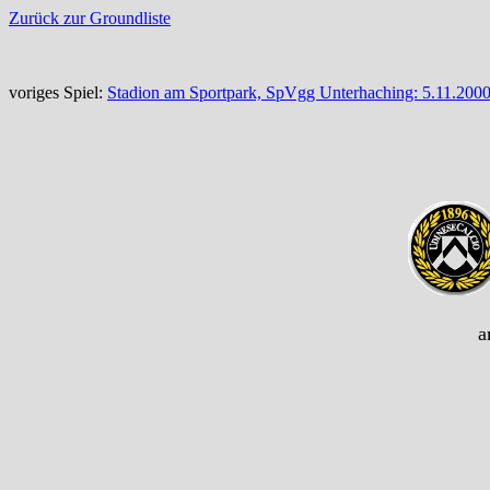
Zurück zur Groundliste
voriges Spiel:
Stadion am Sportpark, SpVgg Unterhaching: 5.11.200
a