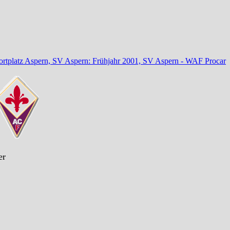
ortplatz Aspern, SV Aspern: Frühjahr 2001, SV Aspern - WAF Procar
er