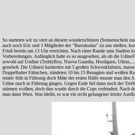
So starteten wir zu viert an diesem wunderschönen (Sonnenschein un
auch noch Eric und 3 Mitglieder der "Barrakudas" zu uns stießen, k
Friuli bereits um 13 Uhr erreichten. Nach einer Runde ums Stadion kau
Vorbereitungen. Anfänglich hatte es so ausgesehen, als ob die Udine
sowohl auf Undine (TeddyBoy, Nuova Guardia, Hooligans, Ultras,....)
genebelt. Die Udinesi hantierten mit 5 großen Schwenkfahnen, massen
Doppelhalter Fähnchen, zündeten 10 bis 15 Benaglen und weißen Rauc
relativ früh in Führung doch Mitte der ersten Hälfe musste man den A
Udine rasch in Führung gingen. Gegen Ende fiel dann noch der Treff
stürmen wollten, doch dies wurde durch die Cops verhindert. Nach de
man dann Wien. Was bleibt, es war ein recht gelungener letzter Ausfl