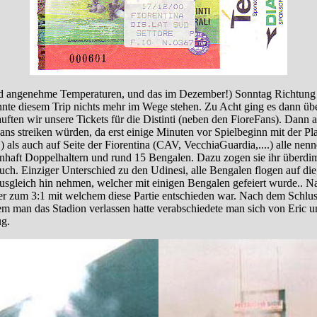
d angenehme Temperaturen, und das im Dezember!) Sonntag Richtung Ita
onnte diesem Trip nichts mehr im Wege stehen. Zu Acht ging es dann 
ften wir unsere Tickets für die Distinti (neben den FioreFans). Dann a
Fans streiken würden, da erst einige Minuten vor Spielbeginn mit der
 als auch auf Seite der Fiorentina (CAV, VecchiaGuardia,....) alle n
haft Doppelhaltern und rund 15 Bengalen. Dazu zogen sie ihr überdime
h. Einziger Unterschied zu den Udinesi, alle Bengalen flogen auf di
usgleich hin nehmen, welcher mit einigen Bengalen gefeiert wurde.. Nac
er zum 3:1 mit welchem diese Partie entschieden war. Nach dem Schlus
m man das Stadion verlassen hatte verabschiedete man sich von Eric un
ug.