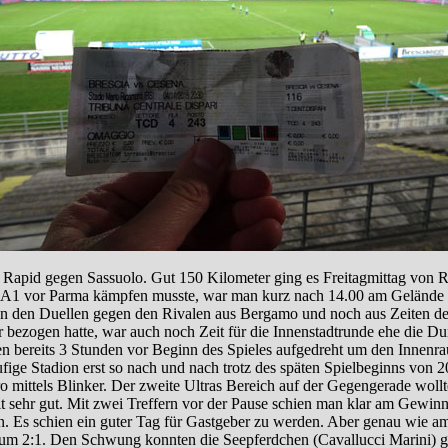
 Rapid gegen Sassuolo. Gut 150 Kilometer ging es Freitagmittag von R
A1 vor Parma kämpfen musste, war man kurz nach 14.00 am Gelände des
 von den Duellen gegen den Rivalen aus Bergamo und noch aus Zeiten de
r bezogen hatte, war auch noch Zeit für die Innenstadtrunde ehe die Du
den bereits 3 Stunden vor Beginn des Spieles aufgedreht um den Innenr
läufige Stadion erst so nach und nach trotz des späten Spielbeginns vo
o mittels Blinker. Der zweite Ultras Bereich auf der Gegengerade wollt
zeit sehr gut. Mit zwei Treffern vor der Pause schien man klar am Gewi
Es schien ein guter Tag für Gastgeber zu werden. Aber genau wie am Vo
zum 2:1. Den Schwung konnten die Seepferdchen (Cavallucci Marini) 