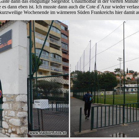
äste dann das endgültige Siegestor. Unaufholbar in der vierten Minute 
wie es dann eben ist. Ich musste dann auch die Cote d`Azur wieder verl
as kurzweilige Wochenende im wärmeren Süden Frankreichs hier damit