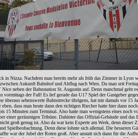
ck in Nizza. Nachdem man bereits mehr als früh das Zimmer in Lyon w
zwischen Ankunft Bahnhof und Abflug nach Wien. Da man seit Freitag
Nice neben der Bahnstation St. Augustin auf. Denn manchmal geht es 
 vormittags der Fall! Es lief gerade das U17 Spiel der Gastgeber geg
e überaus sehenswerte Bahnstrecke übrigens, hat mir damals vor 15 Ja
eben, dass man heute dann den richtigen Riecher hatte hier dann noch
is 15 Minuten zum Terminal. Also hatte man wenigstens eines noch vo
ber einer geräumigen Tribüne. Dahinter das Offizial-Gebäude und das 
cht groß genug ist. Also da war kein Experte am Werk, denn dieser Zau
d Spielbeobachtung. Denn diese lohnte sich allemal. Die besseren Gäste
fte war der Jubel der Roten groß. Aber anstatt sich dann für die Aufh