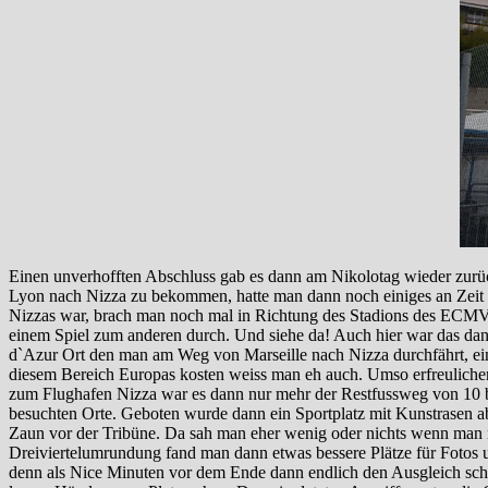
Einen unverhofften Abschluss gab es dann am Nikolotag wieder zurü
Lyon nach Nizza zu bekommen, hatte man dann noch einiges an Zeit 
Nizzas war, brach man noch mal in Richtung des Stadions des ECMV 
einem Spiel zum anderen durch. Und siehe da! Auch hier war das dann
d`Azur Ort den man am Weg von Marseille nach Nizza durchfährt, ein
diesem Bereich Europas kosten weiss man eh auch. Umso erfreulicher 
zum Flughafen Nizza war es dann nur mehr der Restfussweg von 10 b
besuchten Orte. Geboten wurde dann ein Sportplatz mit Kunstrasen a
Zaun vor der Tribüne. Da sah man eher wenig oder nichts wenn man ni
Dreiviertelumrundung fand man dann etwas bessere Plätze für Fotos un
denn als Nice Minuten vor dem Ende dann endlich den Ausgleich schaf