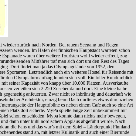
cht wieder zurück nach Norden. Bei rauem Seegang und Regen
 Besseren wenden. Im Hafen der finnischen Hauptstadt warteten schon
e Esplanade waren über weitere Touristen wohl wieder erfreut, zog
rundreisenden Mitfahrer traf man sich dort um den Rest des Tages
ing. Dort findet man ja das Olympiagelände von 1952, den
 Sportarten. Letztendlich auch ein weiteres Hostel für Reisende mit
ür den Olympiaturmaufzug lohnten sich voll. Ein toller Rundumblick
n mit seiner Kapazität von knapp über 10.000 Plätzen. Ausverkaufte
onsten verteilten sich 2.250 Zuseher da und dort. Eine kleine halbe
 gegenseitig anfeuerten. Zwar nicht so inbrünstig und dauerhaft wie
sehnlicher Architektur, einzig beim Dach dürfte es etwas durchziehen
nterrangseite der Haupttribüne es neben einem Cafe auch so eine Art
nen Platz dort sicherte. MyPa spielte lange Zeit unbekümmert mit
as Spiel schon entschieden. Mypa konnte dann nichts mehr bewegen,
rte und dann unter kühl nordischem Applaus abgeführt wurde. Nach
k an die Fans und das war’s mit dem Spiel – Länderpunkt Finnland
chenendes stand an, mit letzter Kulinarik und auch einer Bierrunde