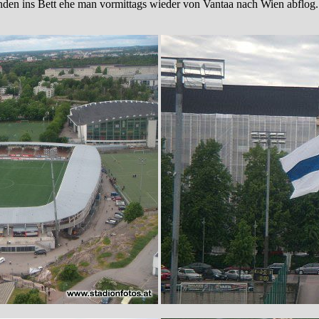
unden ins Bett ehe man vormittags wieder von Vantaa nach Wien abflog