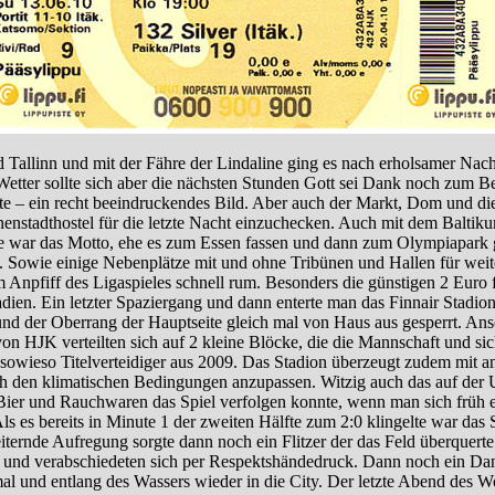
Tallinn und mit der Fähre der Lindaline ging es nach erholsamer Na
as Wetter sollte sich aber die nächsten Stunden Gott sei Dank noch zum
ste – ein recht beeindruckendes Bild. Aber auch der Markt, Dom und di
tadthostel für die letzte Nacht einzuchecken. Auch mit dem Baltikum
 war das Motto, ehe es zum Essen fassen und dann zum Olympiapark g
Sowie einige Nebenplätze mit und ohne Tribünen und Hallen für weitere
pfiff des Ligaspieles schnell rum. Besonders die günstigen 2 Euro f
dien. Ein letzter Spaziergang und dann enterte man das Finnair Stadio
 und der Oberrang der Hauptseite gleich mal von Haus aus gesperrt. Ans
 HJK verteilten sich auf 2 kleine Blöcke, die die Mannschaft und sich
sowieso Titelverteidiger aus 2009. Das Stadion überzeugt zudem mit an
h den klimatischen Bedingungen anzupassen. Witzig auch das auf der U
ier und Rauchwaren das Spiel verfolgen konnte, wenn man sich früh ei
Als es bereits in Minute 1 der zweiten Hälfte zum 2:0 klingelte war d
heiternde Aufregung sorgte dann noch ein Flitzer der das Feld überque
 und verabschiedeten sich per Respektshändedruck. Dann noch ein Dan
 und entlang des Wassers wieder in die City. Der letzte Abend des Wo