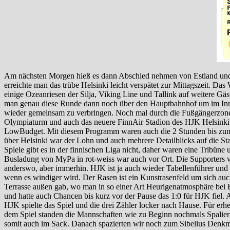
Am nächsten Morgen hieß es dann Abschied nehmen von Estland und 
erreichte man das trübe Helsinki leicht verspätet zur Mittagszeit. D
einige Ozeanriesen der Silja, Viking Line und Tallink auf weitere Gä
man genau diese Runde dann noch über den Hauptbahnhof um im Innens
wieder gemeinsam zu verbringen. Noch mal durch die Fußgängerzone
Olympiaturm und auch das neuere FinnAir Stadion des HJK Helsinki. 
LowBudget. Mit diesem Programm waren auch die 2 Stunden bis zum An
über Helsinki war der Lohn und auch mehrere Detailblicks auf die Sta
Spiele gibt es in der finnischen Liga nicht, daher waren eine Tribüne
Busladung von MyPa in rot-weiss war auch vor Ort. Die Supporters von
anderswo, aber immerhin. HJK ist ja auch wieder Tabellenführer und 
wenn es windiger wird. Der Rasen ist ein Kunstrasenfeld um sich auc
Terrasse außen gab, wo man in so einer Art Heurigenatmosphäre bei B
und hatte auch Chancen bis kurz vor der Pause das 1:0 für HJK fiel. 
HJK spielte das Spiel und die drei Zähler locker nach Hause. Für er
dem Spiel standen die Mannschaften wie zu Beginn nochmals Spalier
somit auch im Sack. Danach spazierten wir noch zum Sibelius Denkmal