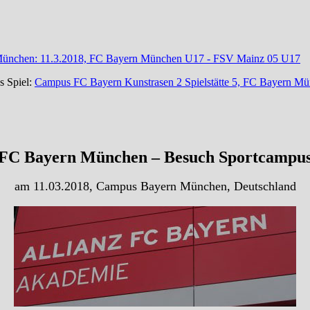
 München: 11.3.2018, FC Bayern München U17 - FSV Mainz 05 U17
s Spiel:
Campus FC Bayern Kunstrasen 2 Spielstätte 5, FC Bayern M
FC Bayern München – Besuch Sportcampu
am 11.03.2018, Campus Bayern München, Deutschland