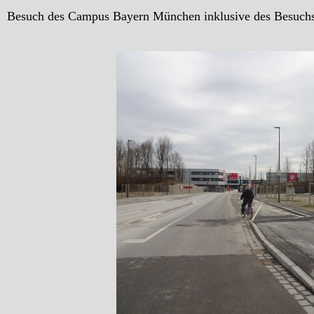
Besuch des Campus Bayern München inklusive des Besuchs 