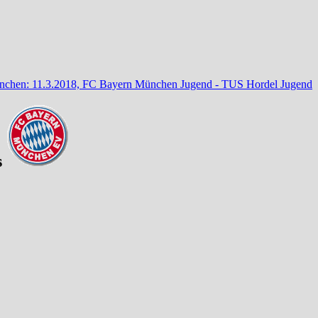
ünchen: 11.3.2018, FC Bayern München Jugend - TUS Hordel Jugend
s