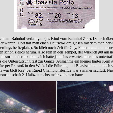
cht am Bahnhof verbringen (als Kind vom Bahnhof Zoo). Danach über B
ieder warten! Dort traf man einen Deutsch-Portugiesen mit dem man her
rdings besitzplatzt). So blieb noch Zeit für City, Futtern und dem neu
n schon ziellos herum. Also rein in den Tempel, der wirklich gut aussie
mal leider nix draus. Ich hatte ja nichts erwartet, aber dies untertra
ns die Unterstützung fast zur Gänze. Ausnahme ein kleiner harter Kern 
 per Freistoß in den Winkel die Führung und Boavista konnte noch vor
was war bloß los?, bei Rapid Championsleague war´s immer saugut). N
tomannschaft 2. Halbzeit nichts mehr zu bieten hatte.