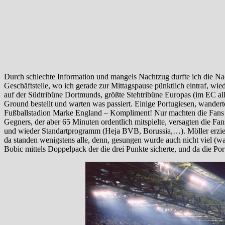
Durch schlechte Information und mangels Nachtzug durfte ich die Na
Geschäftstelle, wo ich gerade zur Mittagspause pünktlich eintraf, w
auf der Südtribüne Dortmunds, größte Stehtribüne Europas (im EC alle
Ground bestellt und warten was passiert. Einige Portugiesen, wanderte
Fußballstadion Marke England – Kompliment! Nur machten die Fans dies
Gegners, der aber 65 Minuten ordentlich mitspielte, versagten die Fa
und wieder Standartprogramm (Heja BVB, Borussia,…). Möller erzielte
da standen wenigstens alle, denn, gesungen wurde auch nicht viel (
Bobic mittels Doppelpack der die drei Punkte sicherte, und da die Por