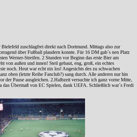
ielefeld zuschlagfrei direkt nach Dortmund. Mittags also zur
vorragend über Fußball plaudern konnte. Für 16 DM gab´s nen Platz
esten Werner-Streifen. 2 Stunden vor Beginn das erste Bier am
ht von außen und innen! Steil gebaut, eng, groß, ein echtes
f sie noch. Heut war echt nix los! Angesichts des zu schwachen
ganz oben (letzte Reihe Fanclub?) sang durch. Alle anderen nur hin
 der Pause ausgleichen. 2.Halbzeit versuchte ich ganz vorne Mitte,
aja das Übermaß von EC Spielen, dank UEFA. Schließlich war´s Fredi