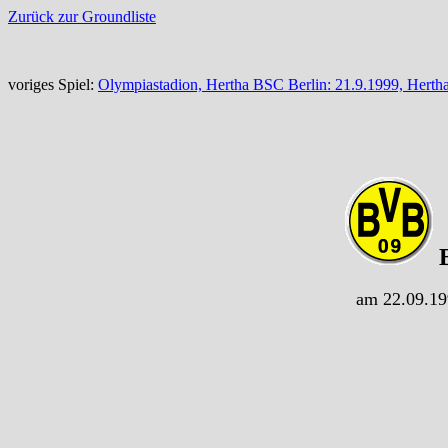
Zurück zur Groundliste
voriges Spiel:
Olympiastadion, Hertha BSC Berlin: 21.9.1999, Herth
B
am 22.09.19