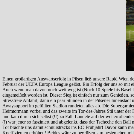
Einen großartigen Auswärtserfolg in Pilsen ließ unsere Rapid Wien de
Februar der UEFA Europa League gelöst. Ein Erfolg der uns so mit ein
Auch wenn man davon noch weit weg ist (Noch 10 Spiele bis Basel hat
eingemeißelt worden ist. Dieser Sieg ist einfach nur zum Genießen, s
Stressfreie Anfahrt, dann ein paar Stunden in der Pilsener Innenstadt
Awaysupport im gefüllten Stadion rundeten alles ab. Die Supergarni
Heimtormann vorbei und das zweite im Tor-des-Jahres Stil unter der
und kam durch sich selbst (!!) zu Fall. Landete auf der weiterrollend
(!) war jener so fasziniert und abgelenkt, dass der Tscheche den Ball
Tor brachte uns damit schnurstracks ins EC-Frühjahr! Davor kann m
Koeffizienten erhöhen! Beides wäre zu begrüßen, am besten eben mi