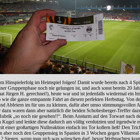
m Hinspielerfolg im Heimspiel folgen! Damit wurde bereits nach 4 Spie
er Gruppenphase noch nie gelungen ist, und auch sonst bereits 20 Jahr
 Jürgen H. gerechnet!), heute war und ist jedenfalls wiedermal ein hi
o wie die ganze entspannte Fahrt an diesem perfekten Herbsttag. Von d
 und Abfeiern im für uns zu kleinen, dafür aber umso stimmungsvollen A
er dazu waren dann aber natürlich die beiden Schobesberger-Treffer d
 Rubrik „so noch nie gesehen!!“. Beim Ansturm auf den Torwart nach d
en Kugel und lenkte diese dadurch am völlig verdutzten und irgendwie e
 mit einer großartigen Nullreaktion einfach ins Tor kollern ließ! Den Tr
an aber noch den Gruppensieg in Spanien in 3 Wochen gegen Villarrea
t 2 Siegen, wenn man sich was wünschen darf, bevor Weihnachten kom