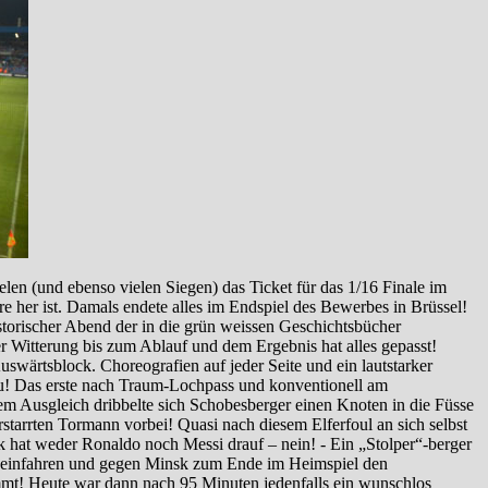
len (und ebenso vielen Siegen) das Ticket für das 1/16 Finale im
e her ist. Damals endete alles im Endspiel des Bewerbes in Brüssel!
storischer Abend der in die grün weissen Geschichtsbücher
er Witterung bis zum Ablauf und dem Ergebnis hat alles gepasst!
uswärtsblock. Choreografien auf jeder Seite und ein lautstarker
azu! Das erste nach Traum-Lochpass und konventionell am
em Ausgleich dribbelte sich Schobesberger einen Knoten in die Füsse
rstarrten Tormann vorbei! Quasi nach diesem Elferfoul an sich selbst
ick hat weder Ronaldo noch Messi drauf – nein! - Ein „Stolper“-berger
l einfahren und gegen Minsk zum Ende im Heimspiel den
mt! Heute war dann nach 95 Minuten jedenfalls ein wunschlos