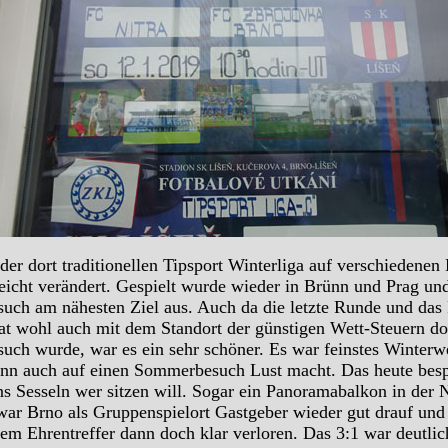
der dort traditionellen Tipsport Winterliga auf verschiedenen
icht verändert. Gespielt wurde wieder in Brünn und Prag und
esuch am nähesten Ziel aus. Auch da die letzte Runde und das
Hat wohl auch mit dem Standort der günstigen Wett-Steuern do
such wurde, war es ein sehr schöner. Es war feinstes Winterw
nn auch auf einen Sommerbesuch Lust macht. Das heute bespi
s Sesseln wer sitzen will. Sogar ein Panoramabalkon in der N
h war Brno als Gruppenspielort Gastgeber wieder gut drauf und
nem Ehrentreffer dann doch klar verloren. Das 3:1 war deutlic