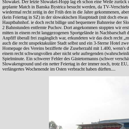
Slowakei. Der letzte Slowakei-Hopp lag eh schon eine Weile zurück un
geplante Match in Banska Bystrica besucht werden, da TV-Verschiebu
wiedermal recht zeitig in der Früh den in die Jahre gekommenen, abe
(kein Feiertag in SZ) in der slowakischen Hauptstadt (mit doch etwa
Hauptbahnhof. ie doch recht billige und bequemere Bahnreise der S
2 Bahnstunden entfernte Puchov. Dort angekommen stoppten wir erstma
mitten in einem recht langgezogenen Sportgelände in Nachbarschaft
Anpfiff überall frei zugänglich war, erkundeten wir das doch recht
auch die recht unspektakuläre Stadt selbst und ein 3-Sterne Hotel zwe
Homepage des Vereins bezifferte die Zuseherzahl mit 1.400, wenn's di
einem recht schwungvollen aber nicht sehr aufregenden (wahrscheinli
Spielminute. Ein schwerer Fehler des Gästetormanns (schwer verschät
Slowakenground und ein netter Feiertag in der immer noch, trotz EU, 
verlängertes Wochenende im Osten verbracht haben dürften....