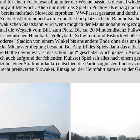
d für einen Feiertagsausflug unter der Woche passte es diesmal wieder
ng auf Mittwoch. Blieb nur mehr das Spiel in Puchov als einzig noch
r bereits mehrfach Slowakei erprobten, VW-Passat gestartet und durch
s Zeitverlust) durchquert wurde und die Parkplatzsuche in Bahnhofsnäh
lowakischen Staatsbahn wird wenn möglich der Mautautobahn vorgezog
l die Wegzeit vom Bhf. zum Platz. Die ca. 20 Minutendistanz Fußweg st
 der heimischen Handball-, Volleyball-, Schwimm- und Eishockeyhalle
 „moderne“ Stadion von einem Winkel bis ans andere Ende ohne das uns 
cks Mittagsverpflegung besucht. Bei Anpfiff des Spiels dann das altbeka
e Hälfte davon war, ist das schon „gut“ geschätzt. Auch ganze 5 Auswär
ch auch aufgrund der fehlenden Kulisse) Spiel sah alles nach einem ge
zt bei einer Strafraumflanke) entschied die Partie zugunsten Puchovs 
recht preiswerten Slowakei. Einzig bei der Heimfahrt kam es an der Gr