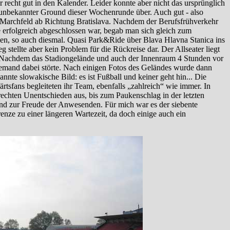
 recht gut in den Kalender. Leider konnte aber nicht das ursprünglich
 unbekannter Ground dieser Wochenrunde über. Auch gut - also
s Marchfeld ab Richtung Bratislava. Nachdem der Berufsfrühverkehr
e erfolgreich abgeschlossen war, begab man sich gleich zum
en, so auch diesmal. Quasi Park&Ride über Blava Hlavna Stanica ins
ellte aber kein Problem für die Rückreise dar. Der Allseater liegt
. Nachdem das Stadiongelände und auch der Innenraum 4 Stunden vor
jemand dabei störte. Nach einigen Fotos des Geländes wurde dann
nnte slowakische Bild: es ist Fußball und keiner geht hin... Die
tsfans begleiteten ihr Team, ebenfalls „zahlreich“ wie immer. In
rechten Unentschieden aus, bis zum Paukenschlag in der letzten
und zur Freude der Anwesenden. Für mich war es der siebente
enze zu einer längeren Wartezeit, da doch einige auch ein