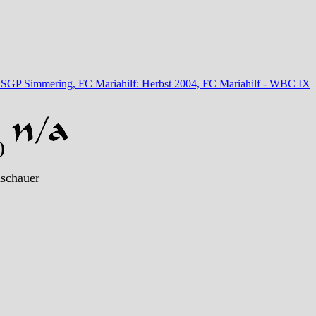
z SGP Simmering, FC Mariahilf: Herbst 2004, FC Mariahilf - WBC IX
1)
uschauer