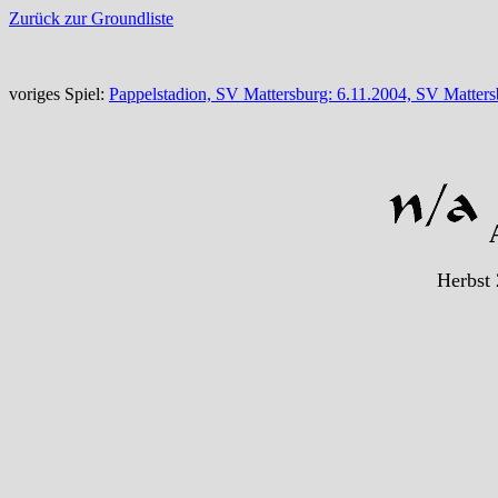
Zurück zur Groundliste
voriges Spiel:
Pappelstadion, SV Mattersburg: 6.11.2004, SV Matter
A
Herbst 