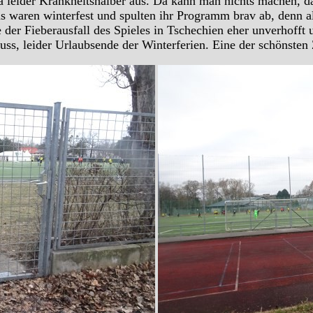
a leider Krankheitshalber aus. Da kann man nichts machen, da
 waren winterfest und spulten ihr Programm brav ab, denn als
e der Fieberausfall des Spieles in Tschechien eher unverhofft
ss, leider Urlaubsende der Winterferien. Eine der schönsten 