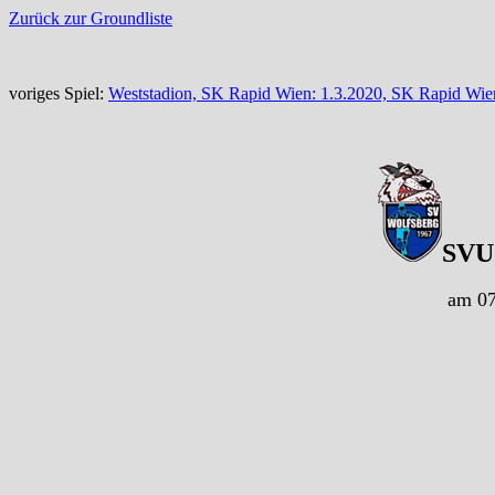
Zurück zur Groundliste
voriges Spiel:
Weststadion, SK Rapid Wien: 1.3.2020, SK Rapid Wie
SVU 
am 07