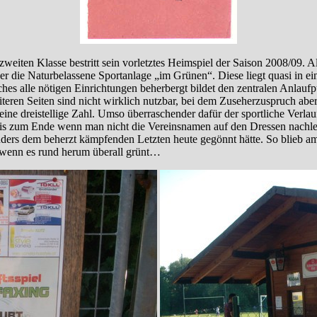
weiten Klasse bestritt sein vorletztes Heimspiel der Saison 2008/09. A
aber die Naturbelassene Sportanlage „im Grünen“. Diese liegt quasi in
s alle nötigen Einrichtungen beherbergt bildet den zentralen Anlaufp
teren Seiten sind nicht wirklich nutzbar, bei dem Zuseherzuspruch abe
keine dreistellige Zahl. Umso überraschender dafür der sportliche Verl
bis zum Ende wenn man nicht die Vereinsnamen auf den Dressen nachl
ers dem beherzt kämpfenden Letzten heute gegönnt hätte. So blieb am 
 wenn es rund herum überall grünt…