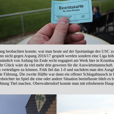
 beobachten konnte, war man heute auf der Sportanlage des USC zu Ga
nn nicht gegen Aspang 2016/17 gespielt werden sondern eine Liga höh
ämlich von Anfang bis Ende recht engagiert am Werk hier in Krumbach.
mehr Glück wäre da viel mehr drin gewesen für die Auswärtsmannschaf
nis verteidigen zu können. Früh fiel das 1-0 und nachdem man den Aus
e Führung. Die zweite Hälfte war dann ein offener Schlagabtausch in b
dsrichter im Spiel die eine oder andere Situation beeinflusste blieb e
chtung Titel machen. Oberwaltersdorf konnte man mit erhobenem Haupt