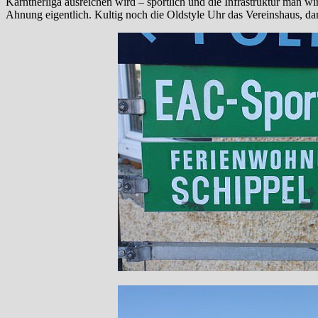
Kärntnerliga ausreichen wird – sportlich und die Infrastruktur man wir
Ahnung eigentlich. Kultig noch die Oldstyle Uhr das Vereinshaus, dam