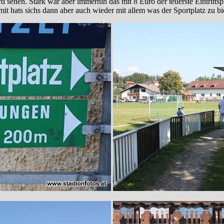
d sehen. Stark war aber immerhin das mit 8 Euro der teuerste Eintrittsp
it hats sichs dann aber auch wieder mit allem was der Sportplatz zu b