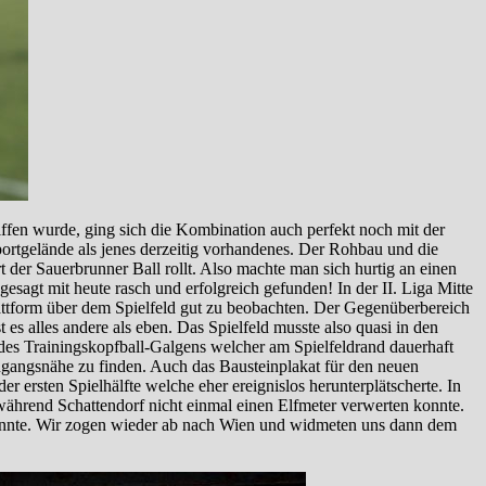
ffen wurde, ging sich die Kombination auch perfekt noch mit der
portgelände als jenes derzeitig vorhandenes. Der Rohbau und die
 der Sauerbrunner Ball rollt. Also machte man sich hurtig an einen
sagt mit heute rasch und erfolgreich gefunden! In der II. Liga Mitte
lattform über dem Spielfeld gut zu beobachten. Der Gegenüberbereich
es alles andere als eben. Das Spielfeld musste also quasi in den
 des Trainingskopfball-Galgens welcher am Spielfeldrand dauerhaft
 Eingangsnähe zu finden. Auch das Bausteinplakat für den neuen
er ersten Spielhälfte welche eher ereignislos herunterplätscherte. In
während Schattendorf nicht einmal einen Elfmeter verwerten konnte.
n konnte. Wir zogen wieder ab nach Wien und widmeten uns dann dem
!