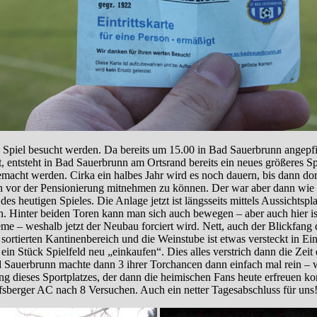
 Spiel besucht werden. Da bereits um 15.00 in Bad Sauerbrunn angepfi
, entsteht in Bad Sauerbrunn am Ortsrand bereits ein neues größeres S
macht werden. Cirka ein halbes Jahr wird es noch dauern, bis dann dort
h vor der Pensionierung mitnehmen zu können. Der war aber dann wie ge
s heutigen Spieles. Die Anlage jetzt ist längsseits mittels Aussichtsp
n. Hinter beiden Toren kann man sich auch bewegen – aber auch hier ist 
me – weshalb jetzt der Neubau forciert wird. Nett, auch der Blickfang
gut sortierten Kantinenbereich und die Weinstube ist etwas versteckt in
ein Stück Spielfeld neu „einkaufen“. Dies alles verstrich dann die Zeit d
ad Sauerbrunn machte dann 3 ihrer Torchancen dann einfach mal rein – 
ling dieses Sportplatzes, der dann die heimischen Fans heute erfreue
berger AC nach 8 Versuchen. Auch ein netter Tagesabschluss für uns