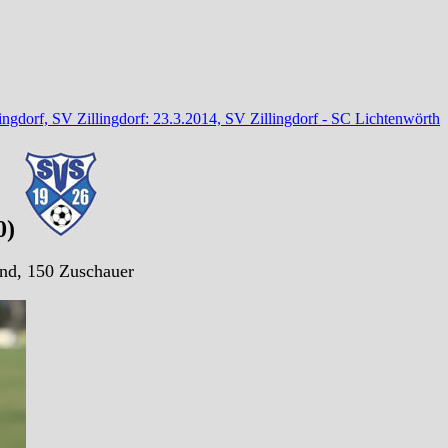
lingdorf, SV Zillingdorf: 23.3.2014, SV Zillingdorf - SC Lichtenwörth
0)
and, 150 Zuschauer