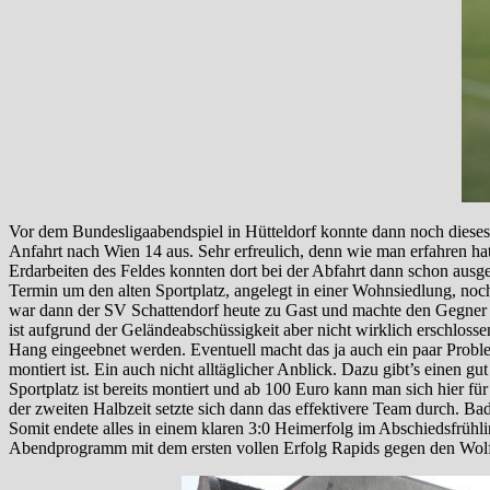
Vor dem Bundesligaabendspiel in Hütteldorf konnte dann noch dieses
Anfahrt nach Wien 14 aus. Sehr erfreulich, denn wie man erfahren hat
Erdarbeiten des Feldes konnten dort bei der Abfahrt dann schon ausge
Termin um den alten Sportplatz, angelegt in einer Wohnsiedlung, noc
war dann der SV Schattendorf heute zu Gast und machte den Gegner de
ist aufgrund der Geländeabschüssigkeit aber nicht wirklich erschlosse
Hang eingeebnet werden. Eventuell macht das ja auch ein paar Proble
montiert ist. Ein auch nicht alltäglicher Anblick. Dazu gibt’s einen 
Sportplatz ist bereits montiert und ab 100 Euro kann man sich hier für 
der zweiten Halbzeit setzte sich dann das effektivere Team durch. B
Somit endete alles in einem klaren 3:0 Heimerfolg im Abschiedsfrüh
Abendprogramm mit dem ersten vollen Erfolg Rapids gegen den Wolfs