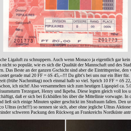
he Ligaluft zu schnuppern. Auch wenn Monaco ja eigentlich gar kein fr
m nicht so populär, wie es sich die Qualität der Mannschaft und des Sta
. Das Beste an der ganzen Gschicht sind aber die Eintrittspreise, den
, kostet gerade mal 20 FF = öS 45,--!!! Da gibt’s bei uns nur ein Bier 
eit (frühe Nachmittag) noch einmal halb so viel. Sprich 10 FF = öS 22
ie schon, ich nicht! Also versammelten sich zum heutigen Ligaspiel ca
Traumsturm Trezeguet, Henry und Ikpeba. Diese legten gleich voll los
häftigt, daß er sich bei Eckbällen bis über die Mittellinie vorwagte. I
und ließ sich einige Minuten später geschickt im Strafraum fallen. Den 
Ultras (echt!!!) so nennen sie sich, aber ohne jegliche Ultras Aktione
er minder schweren Packung den Rückweg an Frankreichs Nordküste antr