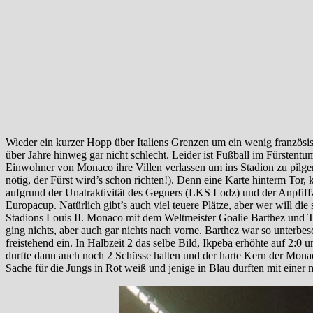
Wieder ein kurzer Hopp über Italiens Grenzen um ein wenig französisc
über Jahre hinweg gar nicht schlecht. Leider ist Fußball im Fürstentu
Einwohner von Monaco ihre Villen verlassen um ins Stadion zu pilgern
nötig, der Fürst wird’s schon richten!). Denn eine Karte hinterm Tor
aufgrund der Unatraktivität des Gegners (LKS Lodz) und der Anpfiffz
Europacup. Natürlich gibt’s auch viel teuere Plätze, aber wer will d
Stadions Louis II. Monaco mit dem Weltmeister Goalie Barthez und 
ging nichts, aber auch gar nichts nach vorne. Barthez war so unterbesc
freistehend ein. In Halbzeit 2 das selbe Bild, Ikpeba erhöhte auf 2:0 
durfte dann auch noch 2 Schüsse halten und der harte Kern der Monaco 
Sache für die Jungs in Rot weiß und jenige in Blau durften mit ein