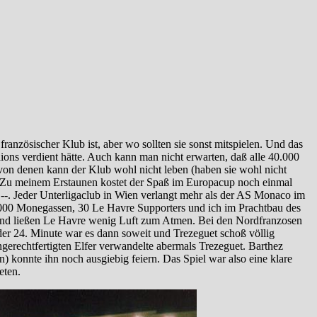
anzösischer Klub ist, aber wo sollten sie sonst mitspielen. Und das
dions verdient hätte. Auch kann man nicht erwarten, daß alle 40.000
 von denen kann der Klub wohl nicht leben (haben sie wohl nicht
für. Zu meinem Erstaunen kostet der Spaß im Europacup noch einmal
,--. Jeder Unterligaclub in Wien verlangt mehr als der AS Monaco im
. 5.000 Monegassen, 30 Le Havre Supporters und ich im Prachtbau des
 und ließen Le Havre wenig Luft zum Atmen. Bei den Nordfranzosen
n der 24. Minute war es dann soweit und Trezeguet schoß völlig
ungerechtfertigten Elfer verwandelte abermals Trezeguet. Barthez
n) konnte ihn noch ausgiebig feiern. Das Spiel war also eine klare
eten.