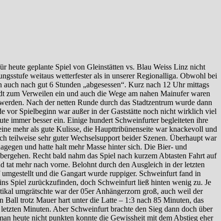
r heute geplante Spiel von Gleinstätten vs. Blau Weiss Linz nicht
gsstufe weitaus wetterfester als in unserer Regionalliga. Obwohl bei
ann auch nach gut 6 Stunden „abgesessen“. Kurz nach 12 Uhr mittags
lädt zum Verweilen ein und auch die Wege am nahen Mainufer waren
en werden. Nach der netten Runde durch das Stadtzentrum wurde dann
 vor Spielbeginn war außer in der Gaststätte noch nicht wirklich viel
ute immer besser ein. Einige hundert Schweinfurter begleiteten ihre
ne mehr als gute Kulisse, die Haupttribünenseite war knackevoll und
uch teilweise sehr guter Wechselsupport beider Szenen. Überhaupt war
agegen und hatte halt mehr Masse hinter sich. Die Bier- und
übergehen. Recht bald nahm das Spiel nach kurzem Abtasten Fahrt auf
d tat mehr nach vorne. Belohnt durch den Ausgleich in der letzten
umgestellt und die Gangart wurde ruppiger. Schweinfurt fand in
ns Spiel zurückzufinden, doch Schweinfurt ließ hinten wenig zu. Je
tikal umgrätschte war der 05er Anhängerzorn groß, auch weil der
 Ball trotz Mauer hart unter die Latte – 1:3 nach 85 Minuten, das
 letzten Minuten. Aber Schweinfurt brachte den Sieg dann doch über
man heute nicht punkten konnte die Gewissheit mit dem Abstieg eher