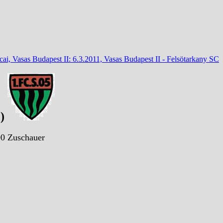
ai, Vasas Budapest II: 6.3.2011, Vasas Budapest II - Felsötarkany SC
1)
00 Zuschauer