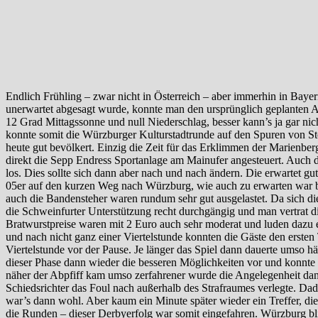
Endlich Frühling – zwar nicht in Österreich – aber immerhin in Bayer
unerwartet abgesagt wurde, konnte man den ursprünglich geplanten Au
12 Grad Mittagssonne und null Niederschlag, besser kann’s ja gar nic
konnte somit die Würzburger Kulturstadtrunde auf den Spuren von S
heute gut bevölkert. Einzig die Zeit für das Erklimmen der Marienbe
direkt die Sepp Endress Sportanlage am Mainufer angesteuert. Auch di
los. Dies sollte sich dann aber nach und nach ändern. Die erwartet g
05er auf den kurzen Weg nach Würzburg, wie auch zu erwarten war be
auch die Bandensteher waren rundum sehr gut ausgelastet. Da sich di
die Schweinfurter Unterstützung recht durchgängig und man vertrat di
Bratwurstpreise waren mit 2 Euro auch sehr moderat und luden dazu 
und nach nicht ganz einer Viertelstunde konnten die Gäste den ersten
Viertelstunde vor der Pause. Je länger das Spiel dann dauerte umso
dieser Phase dann wieder die besseren Möglichkeiten vor und konnte 
näher der Abpfiff kam umso zerfahrener wurde die Angelegenheit dan
Schiedsrichter das Foul nach außerhalb des Strafraumes verlegte. Dad
war’s dann wohl. Aber kaum ein Minute später wieder ein Treffer, d
die Runden – dieser Derbyerfolg war somit eingefahren. Würzburg bli