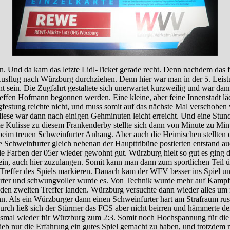
n. Und da kam das letzte Lidl-Ticket gerade recht. Denn nachdem das fü
sflug nach Würzburg durchziehen. Denn hier war man in der 5. Leistun
ht sein. Die Zugfahrt gestaltete sich unerwartet kurzweilig und war d
teffen Hofmann begonnen werden. Eine kleine, aber feine Innenstadt 
rgfestung reichte nicht, und muss somit auf das nächste Mal verschob
ese war dann nach einigen Gehminuten leicht erreicht. Und eine Stunde
ute Kulisse zu diesem Frankenderby stellte sich dann von Minute zu Min
im treuen Schweinfurter Anhang. Aber auch die Heimischen stellten ei
e Schweinfurter gleich nebenan der Haupttribüne postierten entstand a
e Farben der 05er wieder gewohnt gut. Würzburg hielt so gut es ging d
ein, auch hier zuzulangen. Somit kann man dann zum sportlichen Teil 
 Treffer des Spiels markieren. Danach kam der WFV besser ins Spiel un
 härter und schwungvoller wurde es. Von Technik wurde mehr auf Kampf 
den zweiten Treffer landen. Würzburg versuchte dann wieder alles um i
n. Als ein Würzburger dann einen Schweinfurter hart am Strafraum rus
urch ließ sich der Stürmer das FCS aber nicht beirren und hämmerte den
iesmal wieder für Würzburg zum 2:3. Somit noch Hochspannung für die
eb nur die Erfahrung ein gutes Spiel gemacht zu haben, und trotzdem 