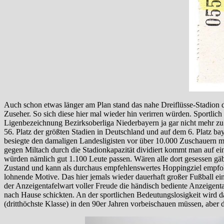
Auch schon etwas länger am Plan stand das nahe Dreiflüsse-Stadion d
Zuseher. So sich diese hier mal wieder hin verirren würden. Sportlich
Ligenbezeichnung Bezirksoberliga Niederbayern ja gar nicht mehr zu er
56. Platz der größten Stadien in Deutschland und auf dem 6. Platz b
besiegte den damaligen Landesligisten vor über 10.000 Zuschauern mi
gegen Miltach durch die Stadionkapazität dividiert kommt man auf ei
würden nämlich gut 1.100 Leute passen. Wären alle dort gesessen gäb
Zustand und kann als durchaus empfehlenswertes Hoppingziel empfohl
lohnende Motive. Das hier jemals wieder dauerhaft großer Fußball einz
der Anzeigentafelwart voller Freude die händisch bediente Anzeigent
nach Hause schickten. An der sportlichen Bedeutungslosigkeit wird 
(dritthöchste Klasse) in den 90er Jahren vorbeischauen müssen, aber d