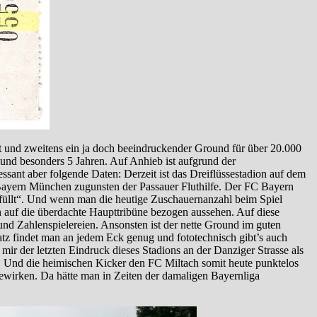
et und zweitens ein ja doch beeindruckender Ground für über 20.000
0 und besonders 5 Jahren. Auf Anhieb ist aufgrund der
ssant aber folgende Daten: Derzeit ist das Dreiflüssestadion auf dem
C Bayern München zugunsten der Passauer Fluthilfe. Der FC Bayern
gefüllt“. Und wenn man die heutige Zuschauernanzahl beim Spiel
n auf die überdachte Haupttribüne bezogen aussehen. Auf diese
nd Zahlenspielereien. Ansonsten ist der nette Ground im guten
tz findet man an jedem Eck genug und fototechnisch gibt’s auch
mir der letzten Eindruck dieses Stadions an der Danziger Strasse als
e. Und die heimischen Kicker den FC Miltach somit heute punktelos
ewirken. Da hätte man in Zeiten der damaligen Bayernliga