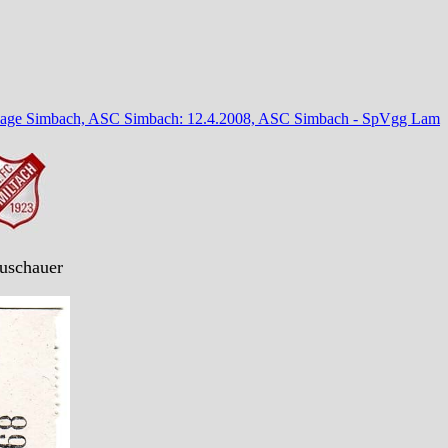
lage Simbach, ASC Simbach: 12.4.2008, ASC Simbach - SpVgg Lam
Zuschauer