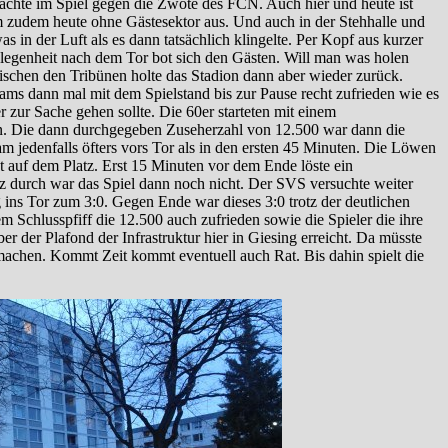
rachte im Spiel gegen die Zwote des FCN. Auch hier und heute ist
am zudem heute ohne Gästesektor aus. Und auch in der Stehhalle und
as in der Luft als es dann tatsächlich klingelte. Per Kopf aus kurzer
legenheit nach dem Tor bot sich den Gästen. Will man was holen
schen den Tribünen holte das Stadion dann aber wieder zurück.
ams dann mal mit dem Spielstand bis zur Pause recht zufrieden wie es
 zur Sache gehen sollte. Die 60er starteten mit einem
chen. Die dann durchgegeben Zuseherzahl von 12.500 war dann die
am jedenfalls öfters vors Tor als in den ersten 45 Minuten. Die Löwen
at auf dem Platz. Erst 15 Minuten vor dem Ende löste ein
nz durch war das Spiel dann noch nicht. Der SVS versuchte weiter
g ins Tor zum 3:0. Gegen Ende war dieses 3:0 trotz der deutlichen
 Schlusspfiff die 12.500 auch zufrieden sowie die Spieler die ihre
r der Plafond der Infrastruktur hier in Giesing erreicht. Da müsste
machen. Kommt Zeit kommt eventuell auch Rat. Bis dahin spielt die