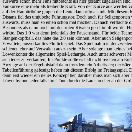
auswärts schon mehr Fans mitbrachte als hier gesamt zugelassen sind
Fankurve eine mehr als treibende Kraft. Von der Kurve aus werden ve
auf der Haupttribüne gingen die Leute dann oftmals mit. Mit diesem Rüc
Distanz fiel das umjubelte Führungstor. Doch auch für Seligenporte
auswärts, muss man so einen schon mal machen. Danach verflachte da
Besonders als dann noch auf den roten Rivalen geschimpft wurde. Hie
wirkte. Das 1:0 war denn jedenfalls der Pausenstand. Für beide Teams
Stangenkopfball, das hätte das 2:0 sein können. Aber auch Seligenpo
Erwartete, ausverkauftes Flutlichtspiel. Das Spiel nahm in der zweite
schienen eher auf Verwalten aus zu sein. Aber solange man keines beko
Löwenkonter die allgemeine Spiel-Lethargie. Auch unter schwerer Mit
sich teuer zu verkaufen, für Punkte sollte es halt nicht reichen am 
Anzeige auf der Ergebnistafel dann trotzdem ein Arbeitssieg der 60er
Tabellenführung gefestigt haben mit diesem Erfolg im Freitagsspiel. D
dann erst wieder ein neues Konzept her, darüber muss man sich aber
Löwenhymne jedenfalls ihre Töne durch die Lautsprecher an der Grü