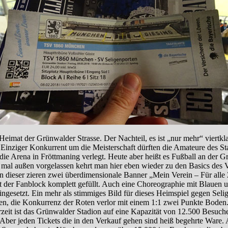
imat der Grünwalder Strasse. Der Nachteil, es ist „nur mehr“ viertklas
. Einziger Konkurrent um die Meisterschaft dürften die Amateure des S
die Arena in Fröttmaning verlegt. Heute aber heißt es Fußball an der G
 mal außen vorgelassen kehrt man hier eben wieder zu den Basics des V
n dieser zieren zwei überdimensionale Banner „Mein Verein – Für all
der Fanblock komplett gefüllt. Auch eine Choreographie mit Blauen u
ingesetzt. Ein mehr als stimmiges Bild für dieses Heimspiel gegen Sel
 die Konkurrenz der Roten verlor mit einem 1:1 zwei Punkte Boden. 
rzeit ist das Grünwalder Stadion auf eine Kapazität von 12.500 Besuc
 Aber jeden Tickets die in den Verkauf gehen sind heiß begehrte Ware