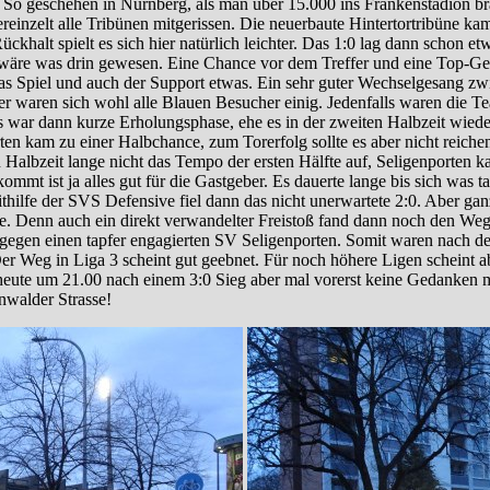
. So geschehen in Nürnberg, als man über 15.000 ins Frankenstadion b
reinzelt alle Tribünen mitgerissen. Die neuerbaute Hintertortribüne k
khalt spielt es sich hier natürlich leichter. Das 1:0 lag dann schon etw
n wäre was drin gewesen. Eine Chance vor dem Treffer und eine Top-Ge
s Spiel und auch der Support etwas. Ein sehr guter Wechselgesang zwi
r waren sich wohl alle Blauen Besucher einig. Jedenfalls waren die Te
 war dann kurze Erholungsphase, ehe es in der zweiten Halbzeit wieder
rten kam zu einer Halbchance, zum Torerfolg sollte es aber nicht rei
n Halbzeit lange nicht das Tempo der ersten Hälfte auf, Seligenporten k
mmt ist ja alles gut für die Gastgeber. Es dauerte lange bis sich was t
hilfe der SVS Defensive fiel dann das nicht unerwartete 2:0. Aber ga
Ende. Denn auch ein direkt verwandelter Freistoß fand dann noch den We
 gegen einen tapfer engagierten SV Seligenporten. Somit waren nach dem
er Weg in Liga 3 scheint gut geebnet. Für noch höhere Ligen scheint abe
 heute um 21.00 nach einem 3:0 Sieg aber mal vorerst keine Gedanken 
nwalder Strasse!