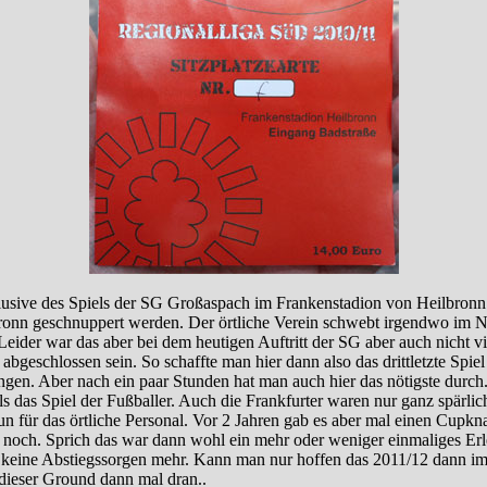
klusive des Spiels der SG Großaspach im Frankenstadion von Heilbron
bronn geschnuppert werden. Der örtliche Verein schwebt irgendwo im Ni
 Leider war das aber bei dem heutigen Auftritt der SG aber auch nicht v
bgeschlossen sein. So schaffte man hier dann also das drittletzte Spie
gängen. Aber nach ein paar Stunden hat man auch hier das nötigste dur
s das Spiel der Fußballer. Auch die Frankfurter waren nur ganz spärlic
un für das örtliche Personal. Vor 2 Jahren gab es aber mal einen Cupk
te noch. Sprich das war dann wohl ein mehr oder weniger einmaliges E
keine Abstiegssorgen mehr. Kann man nur hoffen das 2011/12 dann im 
dieser Ground dann mal dran..