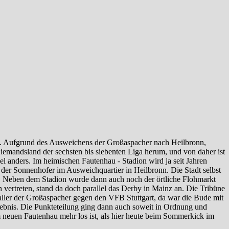
n. Aufgrund des Ausweichens der Großaspacher nach Heilbronn,
emandsland der sechsten bis siebenten Liga herum, und von daher ist
iel anders. Im heimischen Fautenhau - Stadion wird ja seit Jahren
l der Sonnenhofer im Ausweichquartier in Heilbronn. Die Stadt selbst
ch. Neben dem Stadion wurde dann auch noch der örtliche Flohmarkt
h vertreten, stand da doch parallel das Derby in Mainz an. Die Tribüne
naller der Großaspacher gegen den VFB Stuttgart, da war die Bude mit
rlebnis. Die Punkteteilung ging dann auch soweit in Ordnung und
neuen Fautenhau mehr los ist, als hier heute beim Sommerkick im